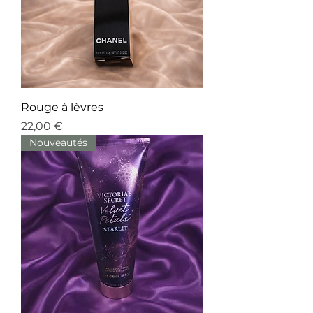
Rouge à lèvres
Prix
22,00 €
Nouveautés