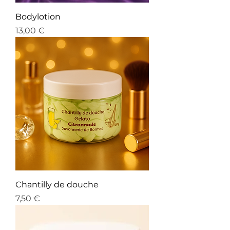
Bodylotion
Prix
13,00 €
Chantilly de douche
Prix
7,50 €