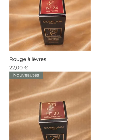
Rouge à lèvres
Prix
22,00 €
Nouveautés