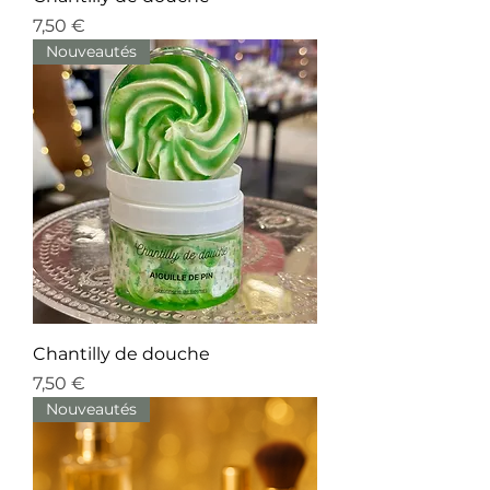
Prix
7,50 €
Nouveautés
Chantilly de douche
Prix
7,50 €
Nouveautés