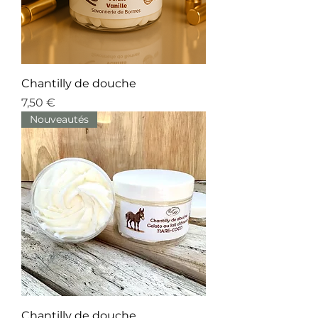
Chantilly de douche
Prix
7,50 €
Nouveautés
Chantilly de douche