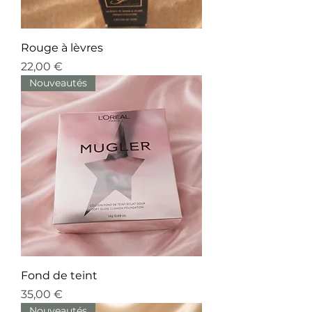
Rouge à lèvres
Prix
22,00 €
Nouveautés
Fond de teint
Prix
35,00 €
Nouveautés