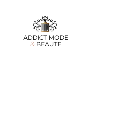
ADDICT MODE
&
BEAUTE
Chez Addict Mode & Beauté, la beauté se
réinvente chaque jour, mais notre
promesse reste la même : offrir aux
femmes des pièces mode élégantes et des
soins d'exception. Que vous cherchiez la
tenue parfaite ou une touche de parfum
envoûtant, nous sommes là pour sublimer
chaque moment de votre quotidien.
Nos produits
Informations
Vêtements
A propos
Accessoires
Contact