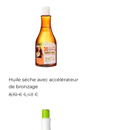
Huile sèche avec accélérateur
de bronzage
Prix original
Prix promotionnel
8,10 €
6,48 €