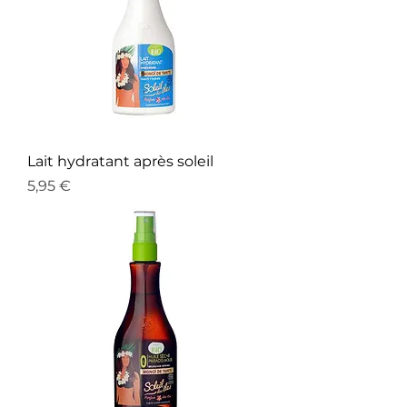
Lait hydratant après soleil
Prix
5,95 €