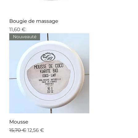
Bougie de massage
Prix
11,60 €
Nouveauté
Mousse
Prix original
Prix promotionnel
15,70 €
12,56 €