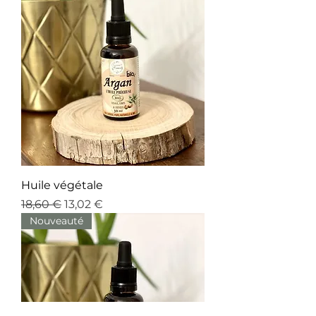
Huile végétale
Prix original
Prix promotionnel
18,60 €
13,02 €
Nouveauté