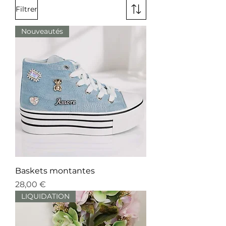
Filtrer
Nouveautés
Baskets montantes
Prix
28,00 €
LIQUIDATION