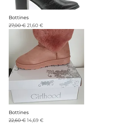
Bottines
Prix original
Prix promotionnel
27,00 €
21,60 €
Bottines
Prix original
Prix promotionnel
22,60 €
14,69 €