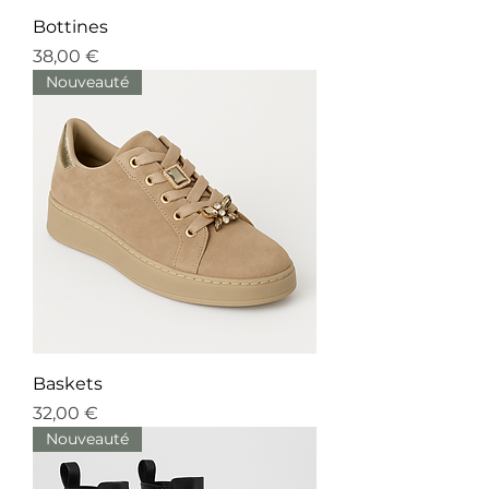
Bottines
Prix
38,00 €
Nouveauté
Baskets
Prix
32,00 €
Nouveauté