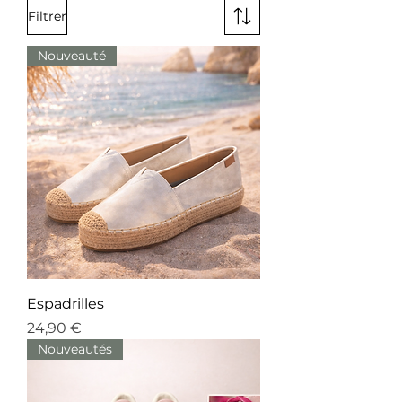
Filtrer
Nouveauté
Espadrilles
Prix
24,90 €
Nouveautés