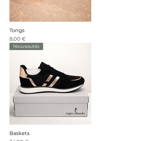
Tongs
Prix
8,00 €
Nouveautés
Baskets