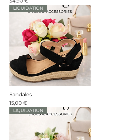
Prix
34,90 €
LIQUIDATION
Sandales
Prix
15,00 €
LIQUIDATION