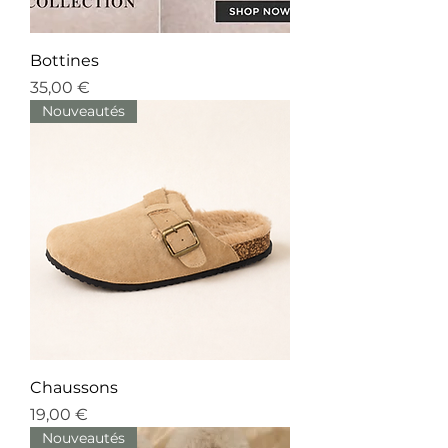
Bottines
Prix
35,00 €
Nouveautés
Chaussons
Prix
19,00 €
Nouveautés