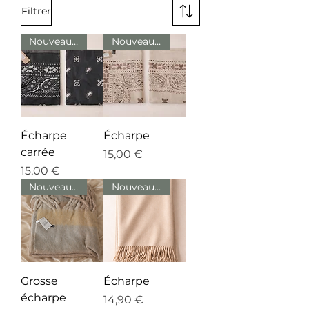
Filtrer
Nouveautés
Nouveautés
Écharpe
Écharpe
carrée
Prix
15,00 €
Prix
15,00 €
Nouveautés
Nouveautés
Grosse
Écharpe
écharpe
Prix
14,90 €