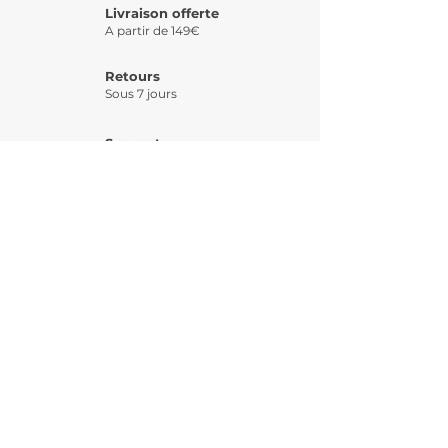
Livraison offerte
A partir de 149€
Retours
Sous 7 jours
Support
Une question?
Paiement 3 X
Possible par CB
INSCRIPTION 
NEWSLETTER
Email
*