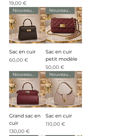
Prix
19,00 €
Nouveautés
Nouveautés
Sac en cuir
Sac en cuir
petit modèle
Prix
60,00 €
Prix
50,00 €
Nouveautés
Nouveautés
Grand sac en
Sac en cuir
cuir
Prix
110,00 €
Prix
130,00 €