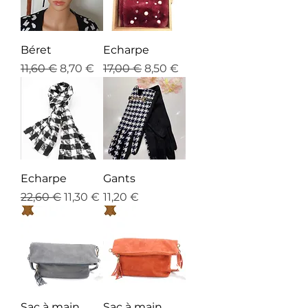
Béret
Echarpe
Prix original
Prix promotionnel
Prix original
Prix promotionnel
11,60 €
8,70 €
17,00 €
8,50 €
Echarpe
Gants
Prix original
Prix promotionnel
Prix
22,60 €
11,30 €
11,20 €
Sac à main
Sac à main