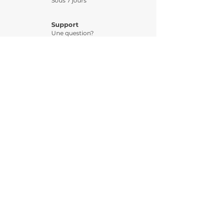
Sous 7 jours
Support
Une question?
Paiement 3 X
Possible par CB
INSCRIPTION 
NEWSLETTER
Email
*
S'abonner