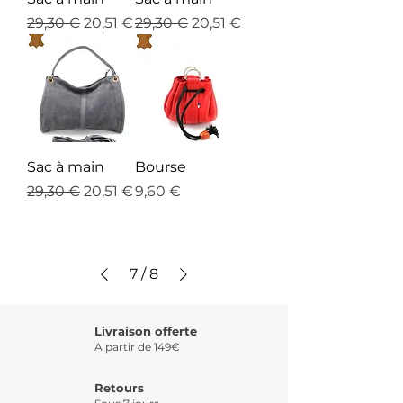
Prix original
Prix promotionnel
Prix original
Prix promotionnel
29,30 €
20,51 €
29,30 €
20,51 €
Sac à main
Bourse
Prix original
Prix promotionnel
Prix
29,30 €
20,51 €
9,60 €
7
/
8
Livraison offerte
A partir de 149€
Retours