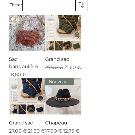
Filtrer
Sac
Grand sac
bandoulière
Prix original
Prix promotionnel
27,00 €
21,60 €
Prix
18,60 €
Nouveauté
Grand sac
Chapeau
Prix original
Prix promotionnel
Prix original
Prix promotionnel
27,00 €
21,60 €
17,00 €
12,75 €