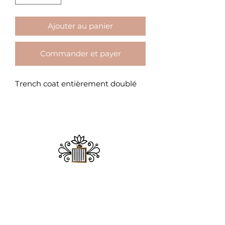
Ajouter au panier
Commander et payer
Trench coat entièrement doublé
ADDICT MODE
&
BEAUTE
Chez Addict Mode & Beauté, la beauté se
réinvente chaque jour, mais notre
promesse reste la même : offrir aux