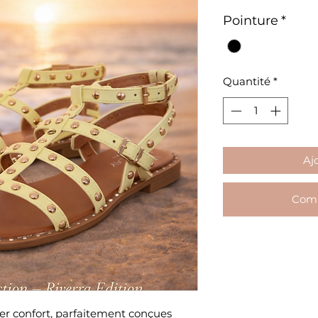
Pointure
*
Quantité
*
Aj
Comm
r confort, parfaitement conçues 