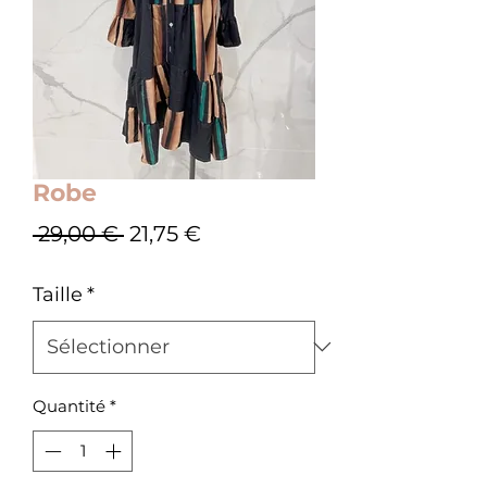
Robe
Prix
Prix
 29,00 € 
21,75 €
original
promotionnel
Taille
*
Quantité
*