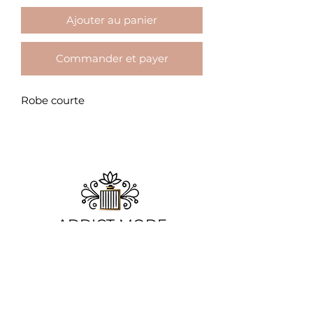
Ajouter au panier
Commander et payer
Robe courte
ADDICT MODE
&
BEAUTE
Chez Addict Mode & Beauté, la beauté se
réinvente chaque jour, mais notre
promesse reste la même : offrir aux
femmes des pièces mode élégantes et des