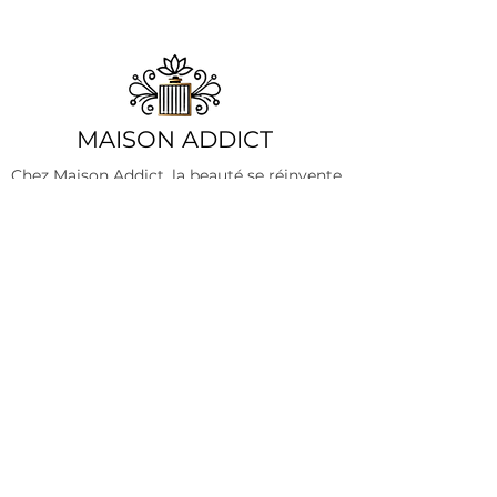
​MAISON ADDICT
Chez Maison Addict, la beauté se réinvente
chaque jour, mais notre promesse reste la
même : offrir aux femmes des pièces
mode élégantes et des soins d'exception.
Que vous cherchiez la tenue parfaite ou
une touche de parfum envoûtant, nous
sommes là pour sublimer chaque
moment de votre quotidien.
Nos produits
Informations
Vêtements
A propos
Accessoires
Contact
Chaussures
Mentions légales
Bijoux
CGV