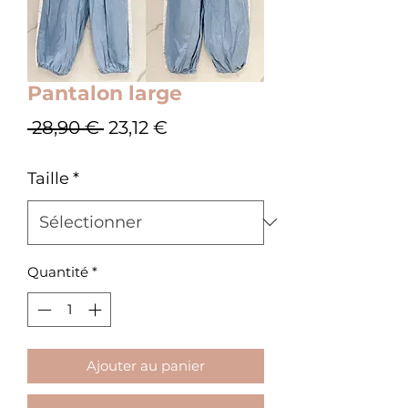
Pantalon large
Prix
Prix
 28,90 € 
23,12 €
original
promotionnel
Taille
*
Quantité
*
Ajouter au panier