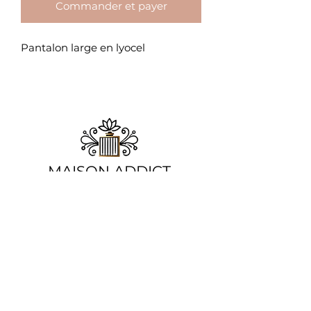
Commander et payer
Pantalon large en lyocel
​MAISON ADDICT
Chez Maison Addict, la beauté se réinvente
chaque jour, mais notre promesse reste la
même : offrir aux femmes des pièces
mode élégantes et des soins d'exception.
Que vous cherchiez la tenue parfaite ou
une touche de parfum envoûtant, nous
sommes là pour sublimer chaque
moment de votre quotidien.