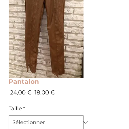
Pantalon
Prix
Prix
 24,00 € 
18,00 €
original
promotionnel
Taille
*