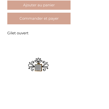
Ajouter au panier
Commander et payer
Gilet ouvert
​MAISON ADDICT
Chez Maison Addict, la beauté se réinvente
chaque jour, mais notre promesse reste la
même : offrir aux femmes des pièces
mode élégantes et des soins d'exception.
Que vous cherchiez la tenue parfaite ou
une touche de parfum envoûtant, nous