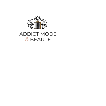
ADDICT MODE
&
BEAUTE
Chez Addict Mode & Beauté, la beauté se
réinvente chaque jour, mais notre
promesse reste la même : offrir aux
femmes des pièces mode élégantes et des
soins d'exception. Que vous cherchiez la
tenue parfaite ou une touche de parfum
envoûtant, nous sommes là pour sublimer
chaque moment de votre quotidien.
Nos produits
Informations
Vêtements
A propos
Accessoires
Contact