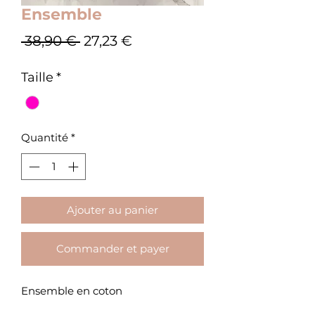
Ensemble
Prix
Prix
 38,90 € 
27,23 €
original
promotionnel
Taille
*
Quantité
*
Ajouter au panier
Commander et payer
Ensemble en coton