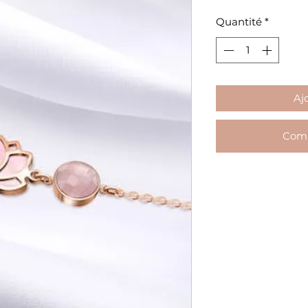
Quantité
*
Aj
Comm