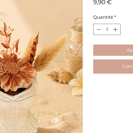
Prix
9,90 €
Quantité
*
Aj
Comm