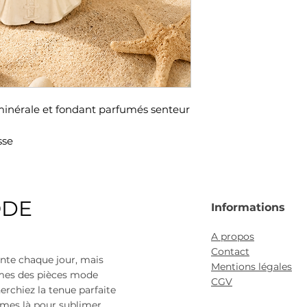
minérale et fondant parfumés senteur
sse
ODE
Informations
A propos
Contact
nte chaque jour, mais
Mentions légales
mmes des pièces mode
CGV
erchiez la tenue parfaite
mes là pour sublimer