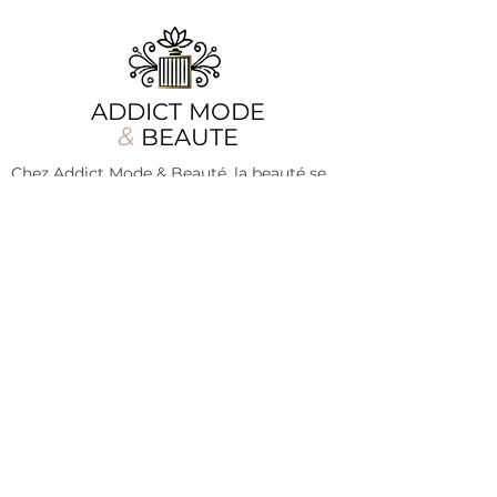
ADDICT MODE
&
BEAUTE
Chez Addict Mode & Beauté, la beauté se
réinvente chaque jour, mais notre
promesse reste la même : offrir aux
femmes des pièces mode élégantes et des
soins d'exception. Que vous cherchiez la
tenue parfaite ou une touche de parfum
envoûtant, nous sommes là pour sublimer
chaque moment de votre quotidien.
Nos produits
Informations
Vêtements
A propos
Accessoires
Contact
Chaussures
Mentions légales
Bijoux
CGV