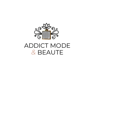
ADDICT MODE
&
BEAUTE
Chez Addict Mode & Beauté, la beauté se
réinvente chaque jour, mais notre
promesse reste la même : offrir aux
femmes des pièces mode élégantes et des
soins d'exception. Que vous cherchiez la
tenue parfaite ou une touche de parfum
envoûtant, nous sommes là pour sublimer
chaque moment de votre quotidien.
Nos produits
Informations
Vêtements
A propos