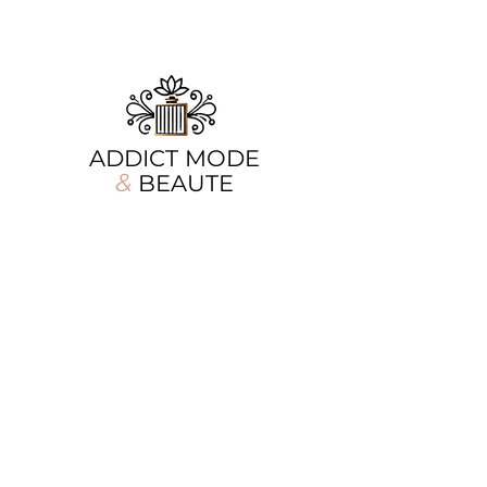
ADDICT MODE
&
BEAUTE
Chez Addict Mode & Beauté, la beauté se
réinvente chaque jour, mais notre
promesse reste la même : offrir aux
femmes des pièces mode élégantes et des
soins d'exception. Que vous cherchiez la
tenue parfaite ou une touche de parfum
envoûtant, nous sommes là pour sublimer
chaque moment de votre quotidien.
Nos produits
Informations
Vêtements
A propos
Accessoires
Contact