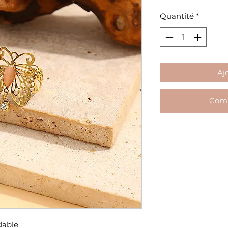
Quantité
*
Aj
Comm
dable