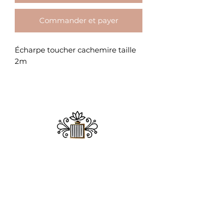
Commander et payer
Écharpe toucher cachemire taille
2m
​MAISON ADDICT
Chez Maison Addict, la beauté se réinvente
chaque jour, mais notre promesse reste la
même : offrir aux femmes des pièces
mode élégantes et des soins d'exception.
Que vous cherchiez la tenue parfaite ou
une touche de parfum envoûtant, nous