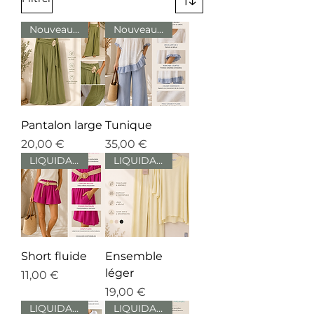
Nouveautés
Nouveauté
Pantalon large
Tunique
Prix
Prix
20,00 €
35,00 €
LIQUIDATION
LIQUIDATION
Short fluide
Ensemble
léger
Prix
11,00 €
Prix
19,00 €
LIQUIDATION
LIQUIDATION