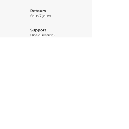
Retours
Sous 7 jours
Support
Une question?
Paiement 3 X
Possible par CB
INSCRIPTION 
NEWSLETTER
Email
*
S'abonner