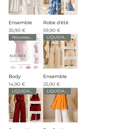
Ensemble
Robe d'été
Prix
Prix
35,90 €
59,90 €
Nouveauté
LIQUIDATION
Body
Ensemble
Prix
Prix
14,90 €
25,90 €
LIQUIDATION
LIQUIDATION