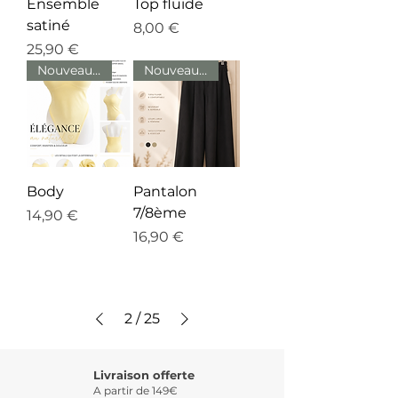
Ensemble
Top fluide
satiné
Prix
8,00 €
Prix
25,90 €
Nouveauté
Nouveauté
Body
Pantalon
7/8ème
Prix
14,90 €
Prix
16,90 €
2
/
25
Livraison offerte
A partir de 149€