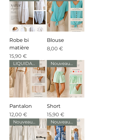
Robe bi
Blouse
matière
Prix
8,00 €
Prix
15,90 €
LIQUIDATION
Nouveauté
Pantalon
Short
Prix
Prix
12,00 €
15,90 €
Nouveauté
Nouveauté