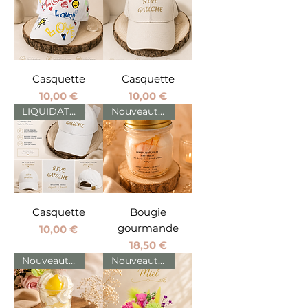
Casquette
Casquette
Prix
Prix
10,00 €
10,00 €
LIQUIDATION
Nouveautés
Casquette
Bougie
gourmande
Prix
10,00 €
Prix
18,50 €
Nouveautés
Nouveautés