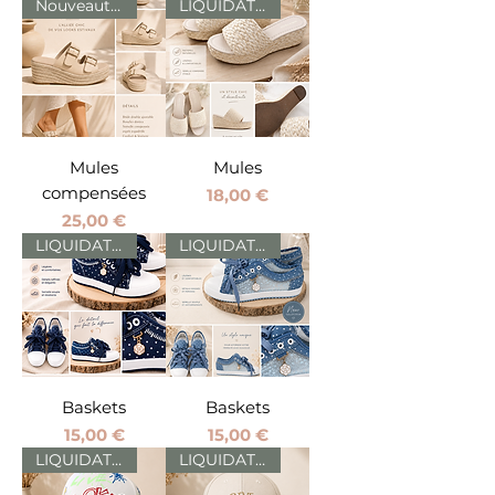
Nouveautés
LIQUIDATION
Mules
Mules
compensées
Prix
18,00 €
Prix
25,00 €
LIQUIDATION
LIQUIDATION
Baskets
Baskets
Prix
Prix
15,00 €
15,00 €
LIQUIDATION
LIQUIDATION