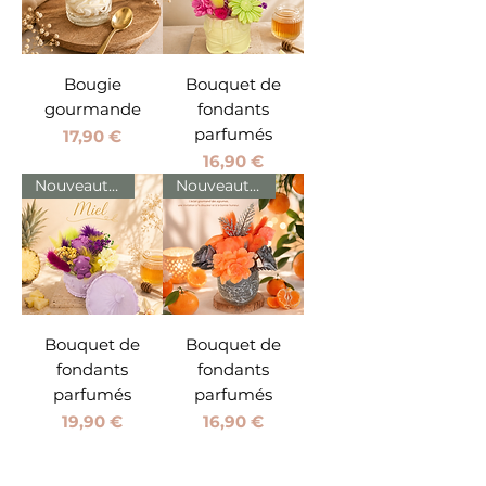
Bougie
Bouquet de
gourmande
fondants
parfumés
Prix
17,90 €
Prix
16,90 €
Nouveautés
Nouveautés
Bouquet de
Bouquet de
fondants
fondants
parfumés
parfumés
Prix
Prix
19,90 €
16,90 €