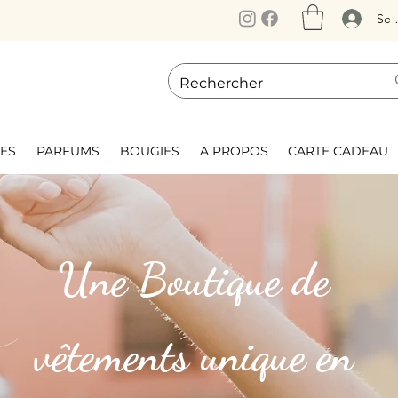
Se 
ES
PARFUMS
BOUGIES
A PROPOS
CARTE CADEAU
Une Boutique de
vêtements unique en