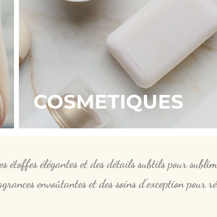
COSMETIQUES
es étoffes élégantes et des détails subtils pour subl
grances envoûtantes et des soins d'exception pour ré